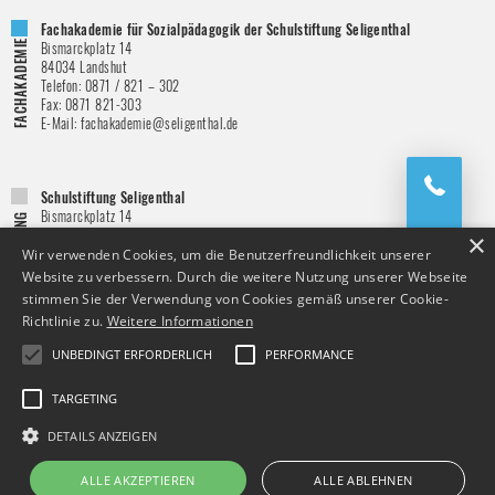
Fachakademie für Sozialpädagogik der Schulstiftung Seligenthal
Bismarckplatz 14
84034
Landshut
Telefon:
0871 / 821 – 302
Fax:
0871 821-303
E-Mail:
fachakademie@seligenthal.de
Schulstiftung Seligenthal
Bismarckplatz 14
84034
Landshut
×
Telefon:
0871 / 821 – 151
Wir verwenden Cookies, um die Benutzerfreundlichkeit unserer
Fax:
0871 821-146
Website zu verbessern. Durch die weitere Nutzung unserer Webseite
E-Mail:
schulstiftung@seligenthal.de
stimmen Sie der Verwendung von Cookies gemäß unserer Cookie-
Richtlinie zu.
Weitere Informationen
UNBEDINGT ERFORDERLICH
PERFORMANCE
TARGETING
DETAILS ANZEIGEN
copyright © 2026 Fachakademie für Sozialpädagogik
nach oben
ALLE AKZEPTIEREN
ALLE ABLEHNEN