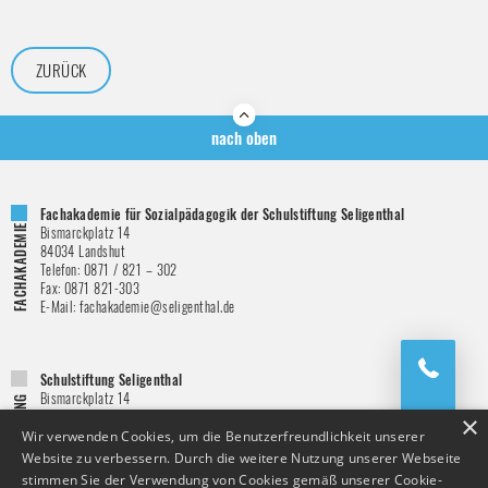
ZURÜCK
nach oben
Fachakademie für Sozialpädagogik der Schulstiftung Seligenthal
Bismarckplatz 14
84034
Landshut
Telefon:
0871 / 821 – 302
Fax:
0871 821-303
E-Mail:
fachakademie@seligenthal.de
Schulstiftung Seligenthal
Bismarckplatz 14
84034
Landshut
×
Telefon:
0871 / 821 – 151
Wir verwenden Cookies, um die Benutzerfreundlichkeit unserer
Fax:
0871 821-146
Website zu verbessern. Durch die weitere Nutzung unserer Webseite
E-Mail:
schulstiftung@seligenthal.de
stimmen Sie der Verwendung von Cookies gemäß unserer Cookie-