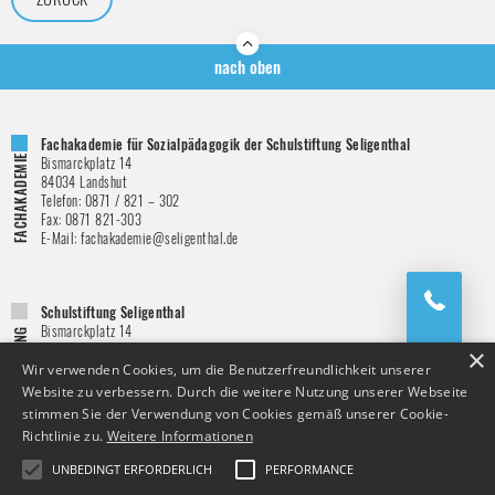
nach oben
Fachakademie für Sozialpädagogik der Schulstiftung Seligenthal
Bismarckplatz 14
84034
Landshut
Telefon:
0871 / 821 – 302
Fax:
0871 821-303
E-Mail:
fachakademie@seligenthal.de
Schulstiftung Seligenthal
Bismarckplatz 14
84034
Landshut
×
Telefon:
0871 / 821 – 151
Wir verwenden Cookies, um die Benutzerfreundlichkeit unserer
Fax:
0871 821-146
Website zu verbessern. Durch die weitere Nutzung unserer Webseite
E-Mail:
schulstiftung@seligenthal.de
stimmen Sie der Verwendung von Cookies gemäß unserer Cookie-
Richtlinie zu.
Weitere Informationen
UNBEDINGT ERFORDERLICH
PERFORMANCE