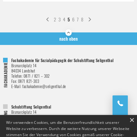
2
3
4
5
6
7
8
nach oben
Fachakademie für Sozialpädagogik der Schulstiftung Seligenthal
Bismarckplatz 14
84034
Landshut
Telefon:
0871 / 821 – 302
Fax:
0871 821-303
E-Mail:
fachakademie@seligenthal.de
Schulstiftung Seligenthal
Bismarckplatz 14
84034
Landshut
×
Telefon:
0871 / 821 – 151
Wir verwenden Cookies, um die Benutzerfreundlichkeit unserer
Fax:
0871 821-146
Website zu verbessern. Durch die weitere Nutzung unserer Webseite
E-Mail:
schulstiftung@seligenthal.de
stimmen Sie der Verwendung von Cookies gemäß unserer Cookie-