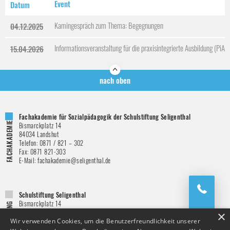
Event
Datum
Kamingespräch zum Thema: Begegnungen
04.12.2025
Informationsveranstaltung für die praxisintegrierte Ausbildung (PiA)
15.04.2026
nach oben
Fachakademie für Sozialpädagogik der Schulstiftung Seligenthal
Bismarckplatz 14
84034
Landshut
Telefon:
0871 / 821 – 302
Fax:
0871 821-303
E-Mail:
fachakademie@seligenthal.de
Schulstiftung Seligenthal
Bismarckplatz 14
84034
Landshut
×
Telefon:
0871 / 821 – 151
Wir verwenden Cookies, um die Benutzerfreundlichkeit unserer
Fax:
0871 821-146